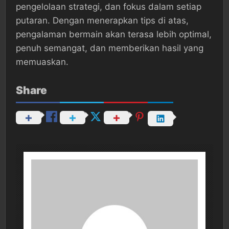
pengelolaan strategi, dan fokus dalam setiap
putaran. Dengan menerapkan tips di atas,
pengalaman bermain akan terasa lebih optimal,
penuh semangat, dan memberikan hasil yang
memuaskan.
Share