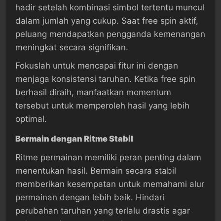
hadir setelah kombinasi simbol tertentu muncul
dalam jumlah yang cukup. Saat free spin aktif,
peluang mendapatkan pengganda kemenangan
meningkat secara signifikan.
Fokuslah untuk mencapai fitur ini dengan
menjaga konsistensi taruhan. Ketika free spin
berhasil diraih, manfaatkan momentum
tersebut untuk memperoleh hasil yang lebih
optimal.
Bermain dengan Ritme Stabil
Ritme permainan memiliki peran penting dalam
menentukan hasil. Bermain secara stabil
memberikan kesempatan untuk memahami alur
permainan dengan lebih baik. Hindari
perubahan taruhan yang terlalu drastis agar