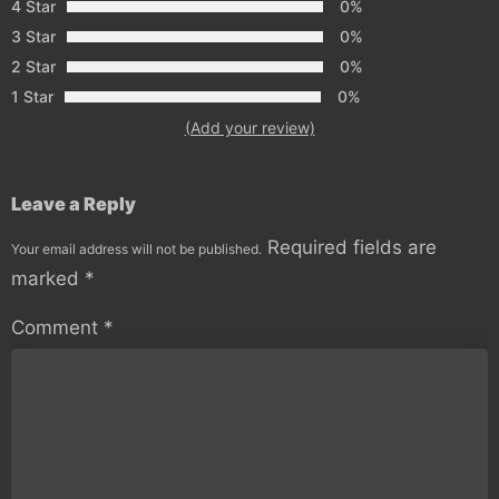
4 Star
0%
3 Star
0%
2 Star
0%
1 Star
0%
(Add your review)
Leave a Reply
Required fields are
Your email address will not be published.
marked
*
Comment
*