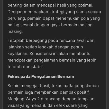
penting dalam mencapai hasil yang optimal.
Dengan menerapkan strategi yang sama secara
berulang, pemain dapat menemukan pola yang
paling sesuai dengan gaya bermain masing-
masing.
Tetaplah berpegang pada rencana awal dan
jalankan setiap langkah dengan penuh
keyakinan. Konsistensi ini akan membantu
menciptakan pengalaman bermain yang lebih
terarah dan stabil.
Fokus pada Pengalaman Bermain
Selain mengejar hasil, fokus pada pengalaman
bermain juga memberikan dampak positif.
Mahjong Ways 2 dirancang dengan tampilan
visual yang menarik dan efek suara yang