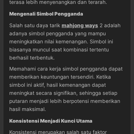
terasa lebih menyenangkan dan terarah.
Mengenali Simbol Pengganda
Salah satu daya tarik
mahjong ways
2 adalah
adanya simbol pengganda yang mampu
meningkatkan nilai kemenangan. Simbol ini
biasanya muncul saat kombinasi tertentu
berhasil terbentuk.
Memahami cara kerja simbol pengganda dapat
memberikan keuntungan tersendiri. Ketika
simbol ini aktif, hasil kemenangan dapat
meningkat secara signifikan, sehingga setiap
putaran menjadi lebih berpotensi memberikan
hasil maksimal.
Konsistensi Menjadi Kunci Utama
Konsistensi merupakan salah satu faktor