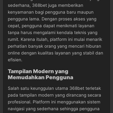
sederhana, 368bet juga memberikan
kenyamanan bagi pengguna baru maupun
pengguna lama. Dengan proses akses yang
cepat, pengguna dapat menikmati layanan
tanpa harus mengalami kendala teknis yang
rumit. Karena itulah, platform ini mulai menarik
perhatian banyak orang yang mencari hiburan
online dengan kualitas layanan yang stabil dan
efisien.
Tampilan Modern yang
Memudahkan Pengguna
Salah satu keunggulan utama 368bet terletak
pada tampilan modern yang dirancang secara
profesional. Platform ini menggunakan sistem
navigasi yang sederhana sehingga pengguna