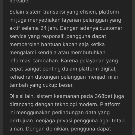
fleksibel.
Selain sistem transaksi yang efisien, platform
ini juga menyediakan layanan pelanggan yang
aktif selama 24 jam. Dengan adanya customer
service yang responsif, pengguna dapat
memperoleh bantuan kapan saja ketika
mengalami kendala atau membutuhkan
informasi tambahan. Karena pelayanan yang
cepat sangat penting dalam platform digital,
kehadiran dukungan pelanggan menjadi nilai
tambah yang cukup besar.
Di sisi lain, sistem keamanan pada 368bet juga
dirancang dengan teknologi modern. Platform
ini menggunakan perlindungan data yang
bertujuan menjaga privasi pengguna agar tetap
aman. Dengan demikian, pengguna dapat