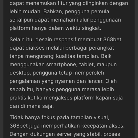
dapat menemukan fitur yang diinginkan dengan
lebih mudah. Bahkan, pengguna pemula
sekalipun dapat memahami alur penggunaan
platform hanya dalam waktu singkat.
Selain itu, desain responsif membuat 368bet
dapat diakses melalui berbagai perangkat
tanpa mengurangi kualitas tampilan. Baik
menggunakan smartphone, tablet, maupun
desktop, pengguna tetap memperoleh
pengalaman yang nyaman dan lancar. Oleh
sebab itu, banyak pengguna merasa lebih
praktis ketika mengakses platform kapan saja
dan di mana saja.
Tidak hanya fokus pada tampilan visual,
368bet juga memperhatikan kecepatan akses.
Dengan dukungan server yang stabil, proses