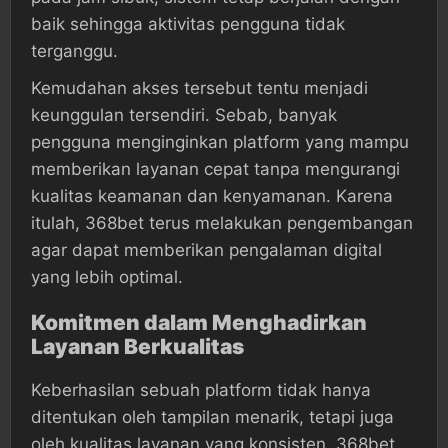
baik sehingga aktivitas pengguna tidak
terganggu.
Kemudahan akses tersebut tentu menjadi
keunggulan tersendiri. Sebab, banyak
pengguna menginginkan platform yang mampu
memberikan layanan cepat tanpa mengurangi
kualitas keamanan dan kenyamanan. Karena
itulah, 368bet terus melakukan pengembangan
agar dapat memberikan pengalaman digital
yang lebih optimal.
Komitmen dalam Menghadirkan
Layanan Berkualitas
Keberhasilan sebuah platform tidak hanya
ditentukan oleh tampilan menarik, tetapi juga
oleh kualitas layanan yang konsisten. 368bet