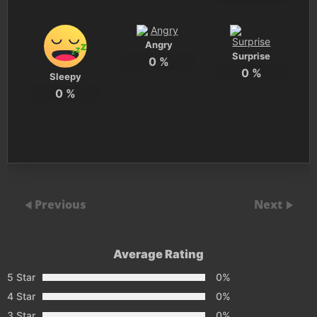
Angry
Surprise
0
%
0
%
Sleepy
0
%
Previous
Next
Average Rating
5 Star
0%
4 Star
0%
3 Star
0%