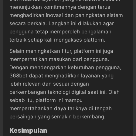
menunjukkan komitmennya dengan terus
menghadirkan inovasi dan peningkatan sistem
secara berkala. Langkah ini dilakukan agar
pengguna tetap memperoleh pengalaman
terbaik setiap kali mengakses platform.
Selain meningkatkan fitur, platform ini juga
memperhatikan masukan dari pengguna.
Dengan mendengarkan kebutuhan pengguna,
368bet dapat menghadirkan layanan yang
lebih relevan dan sesuai dengan
perkembangan teknologi digital saat ini. Oleh
sebab itu, platform ini mampu
mempertahankan daya tariknya di tengah
persaingan yang semakin berkembang.
Kesimpulan