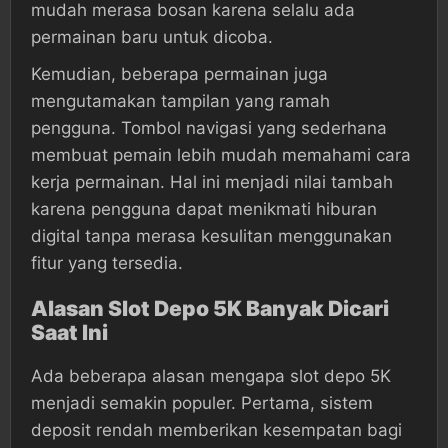
mudah merasa bosan karena selalu ada
permainan baru untuk dicoba.
Kemudian, beberapa permainan juga
mengutamakan tampilan yang ramah
pengguna. Tombol navigasi yang sederhana
membuat pemain lebih mudah memahami cara
kerja permainan. Hal ini menjadi nilai tambah
karena pengguna dapat menikmati hiburan
digital tanpa merasa kesulitan menggunakan
fitur yang tersedia.
Alasan Slot Depo 5K Banyak Dicari
Saat Ini
Ada beberapa alasan mengapa slot depo 5K
menjadi semakin populer. Pertama, sistem
deposit rendah memberikan kesempatan bagi