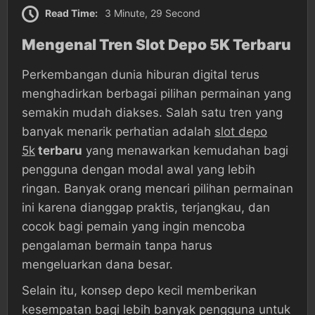
Read Time:
3 Minute, 29 Second
Mengenal Tren Slot Depo 5K Terbaru
Perkembangan dunia hiburan digital terus
menghadirkan berbagai pilihan permainan yang
semakin mudah diakses. Salah satu tren yang
banyak menarik perhatian adalah
slot depo
5k
terbaru
yang menawarkan kemudahan bagi
pengguna dengan modal awal yang lebih
ringan. Banyak orang mencari pilihan permainan
ini karena dianggap praktis, terjangkau, dan
cocok bagi pemain yang ingin mencoba
pengalaman bermain tanpa harus
mengeluarkan dana besar.
Selain itu, konsep depo kecil memberikan
kesempatan bagi lebih banyak pengguna untuk