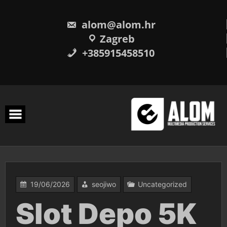
Skip
to
content
alom@alom.hr
Zagreb
+385915458510
19/06/2026
seojiwo
Uncategorized
Slot Depo 5K