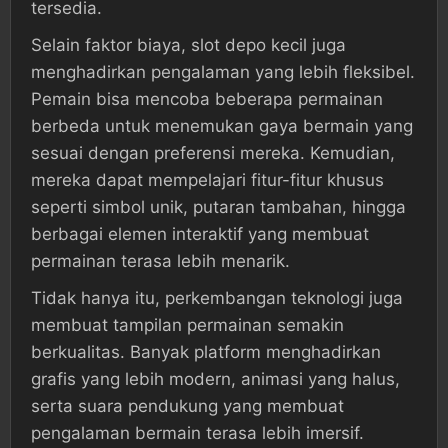
tersedia.
Selain faktor biaya, slot depo kecil juga
menghadirkan pengalaman yang lebih fleksibel.
Pemain bisa mencoba beberapa permainan
berbeda untuk menemukan gaya bermain yang
sesuai dengan preferensi mereka. Kemudian,
mereka dapat mempelajari fitur-fitur khusus
seperti simbol unik, putaran tambahan, hingga
berbagai elemen interaktif yang membuat
permainan terasa lebih menarik.
Tidak hanya itu, perkembangan teknologi juga
membuat tampilan permainan semakin
berkualitas. Banyak platform menghadirkan
grafis yang lebih modern, animasi yang halus,
serta suara pendukung yang membuat
pengalaman bermain terasa lebih imersif.