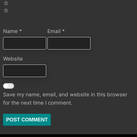
2
1
Name
*
Email
*
Website
Save my name, email, and website in this browser
for the next time I comment.