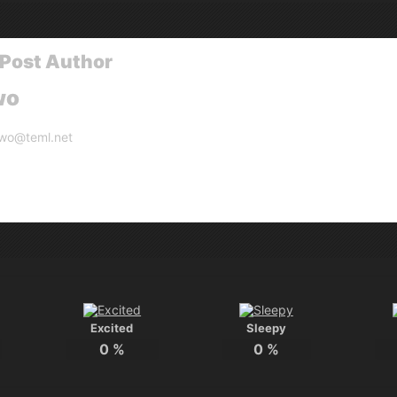
Post Author
wo
iwo@teml.net
Excited
Sleepy
0
%
0
%