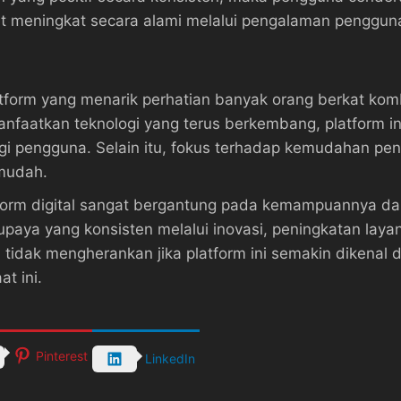
apat meningkat secara alami melalui pengalaman pengg
atform yang menarik perhatian banyak orang berkat kom
nfaatkan teknologi yang terus berkembang, platform 
bagi pengguna. Selain itu, fokus terhadap kemudahan 
mudah.
atform digital sangat bergantung pada kemampuannya 
paya yang konsisten melalui inovasi, peningkatan laya
 tidak mengherankan jika platform ini semakin dikenal
at ini.
Pinterest
LinkedIn