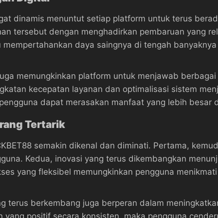
gat dinamis menuntut setiap platform untuk terus ber
an tersebut dengan menghadirkan pembaruan yang rel
u mempertahankan daya saingnya di tengah banyaknya pi
juga memungkinkan platform untuk menjawab berbagai 
gkatan kecepatan layanan dan optimalisasi sistem menj
 pengguna dapat merasakan manfaat yang lebih besar d
ang Tertarik
KBET88 semakin dikenal dan diminati. Pertama, kemud
una. Kedua, inovasi yang terus dikembangkan menunju
akses yang fleksibel memungkinkan pengguna menikmati
 yang terus berkembang juga berperan dalam meningkat
yang positif secara konsisten, maka pengguna cend