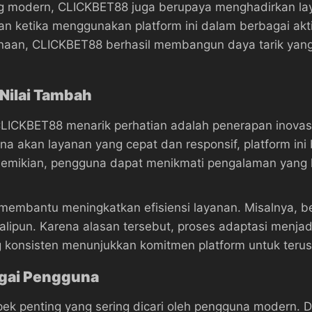
g modern, CLICKBET88 juga berupaya menghadirkan la
n ketika menggunakan platform ini dalam berbagai akti
aan, CLICKBET88 berhasil membangun daya tarik yang 
 Nilai Tambah
ICKBET88 menarik perhatian adalah penerapan inovasi t
 akan layanan yang cepat dan responsif, platform ini
emikian, pengguna dapat menikmati pengalaman yang l
membantu meningkatkan efisiensi layanan. Misalnya, be
ipun. Karena alasan tersebut, proses adaptasi menjad
yang konsisten menunjukkan komitmen platform untuk ter
gai Pengguna
ek penting yang sering dicari oleh pengguna modern. 