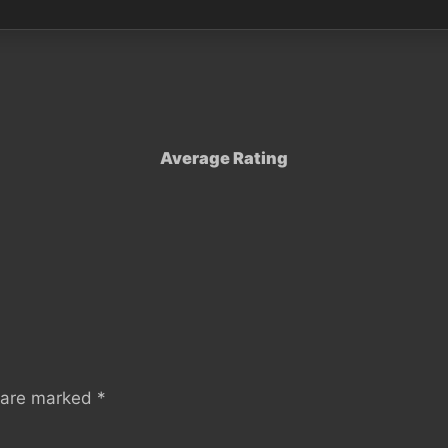
Average Rating
s are marked
*