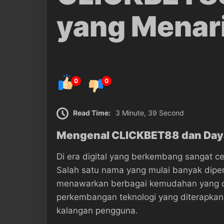
yang Menari
0
0
Read Time:
3 Minute, 39 Second
Mengenal CLICKBET88 dan Daya
Di era digital yang berkembang sangat c
Salah satu nama yang mulai banyak diper
menawarkan berbagai kemudahan yang dir
perkembangan teknologi yang diterapk
kalangan pengguna.