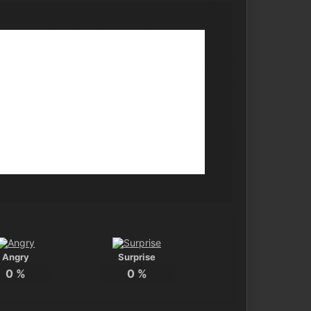
Angry
Surprise
0
%
0
%