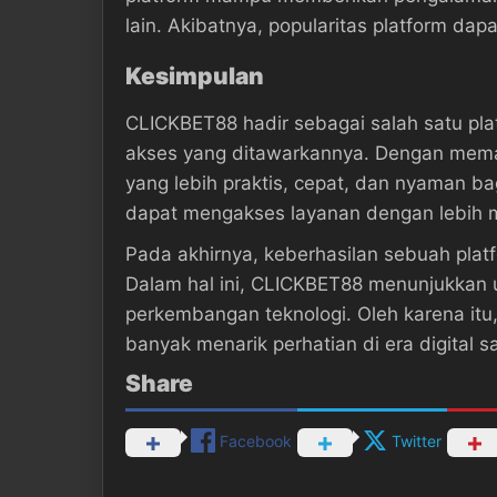
lain. Akibatnya, popularitas platform d
Kesimpulan
CLICKBET88 hadir sebagai salah satu pl
akses yang ditawarkannya. Dengan mema
yang lebih praktis, cepat, dan nyaman 
dapat mengakses layanan dengan lebih 
Pada akhirnya, keberhasilan sebuah pl
Dalam hal ini, CLICKBET88 menunjukkan u
perkembangan teknologi. Oleh karena itu,
banyak menarik perhatian di era digital sa
Share
Facebook
Twitter