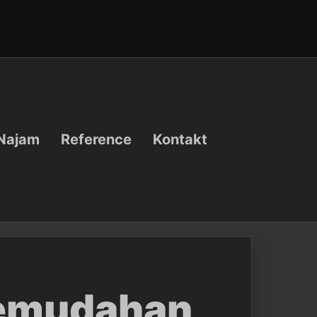
Najam
Reference
Kontakt
Kemudahan