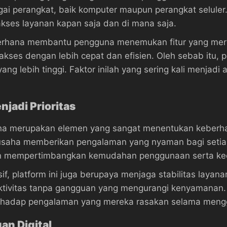
gai perangkat, baik komputer maupun perangkat seluler
gakses layanan kapan saja dan di mana saja.
derhana membantu pengguna menemukan fitur yang mere
iakses dengan lebih cepat dan efisien. Oleh sebab itu
ng lebih tinggi. Faktor inilah yang sering kali menjad
adi Prioritas
una merupakan elemen yang sangat menentukan keberha
usaha memberikan pengalaman yang nyaman bagi setia
ngan mempertimbangkan kemudahan penggunaan serta ke
f, platform ini juga berupaya menjaga stabilitas layana
ktivitas tanpa gangguan yang mengurangi kenyamanan.
rhadap pengalaman yang mereka rasakan selama menggu
n Digital