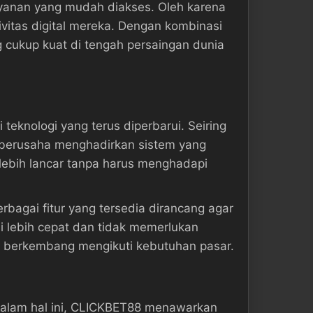
yanan yang mudah diakses. Oleh karena
vitas digital mereka. Dengan kombinasi
cukup kuat di tengah persaingan dunia
eknologi yang terus diperbarui. Seiring
 berusaha menghadirkan sistem yang
ebih lancar tanpa harus menghadapi
rbagai fitur yang tersedia dirancang agar
i lebih cepat dan tidak memerlukan
us berkembang mengikuti kebutuhan pasar.
Dalam hal ini, CLICKBET88 menawarkan