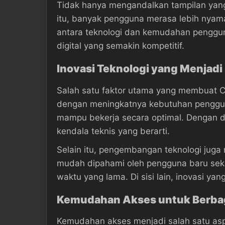
Tidak hanya mengandalkan tampilan yan
itu, banyak pengguna merasa lebih nyama
antara teknologi dan kemudahan penggun
digital yang semakin kompetitif.
Inovasi Teknologi yang Menjadi
Salah satu faktor utama yang membuat CL
dengan meningkatnya kebutuhan pengguna
mampu bekerja secara optimal. Dengan d
kendala teknis yang berarti.
Selain itu, pengembangan teknologi juga 
mudah dipahami oleh pengguna baru sekal
waktu yang lama. Di sisi lain, inovasi 
Kemudahan Akses untuk Berba
Kemudahan akses menjadi salah satu asp