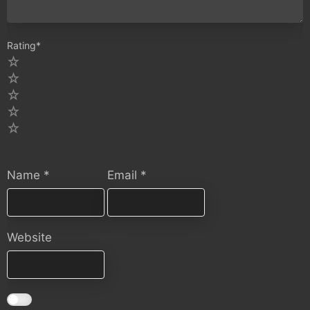
Rating
*
5
4
3
2
1
Name
*
Email
*
Website