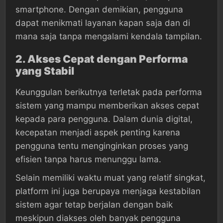
smartphone. Dengan demikian, pengguna
dapat menikmati layanan kapan saja dan di
mana saja tanpa mengalami kendala tampilan.
2. Akses Cepat dengan Performa
yang Stabil
Keunggulan berikutnya terletak pada performa
sistem yang mampu memberikan akses cepat
kepada para pengguna. Dalam dunia digital,
kecepatan menjadi aspek penting karena
pengguna tentu menginginkan proses yang
efisien tanpa harus menunggu lama.
Selain memiliki waktu muat yang relatif singkat,
platform ini juga berupaya menjaga kestabilan
sistem agar tetap berjalan dengan baik
meskipun diakses oleh banyak pengguna