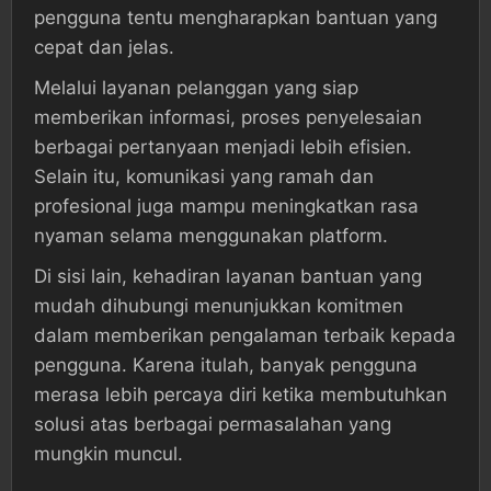
pengguna tentu mengharapkan bantuan yang
cepat dan jelas.
Melalui layanan pelanggan yang siap
memberikan informasi, proses penyelesaian
berbagai pertanyaan menjadi lebih efisien.
Selain itu, komunikasi yang ramah dan
profesional juga mampu meningkatkan rasa
nyaman selama menggunakan platform.
Di sisi lain, kehadiran layanan bantuan yang
mudah dihubungi menunjukkan komitmen
dalam memberikan pengalaman terbaik kepada
pengguna. Karena itulah, banyak pengguna
merasa lebih percaya diri ketika membutuhkan
solusi atas berbagai permasalahan yang
mungkin muncul.