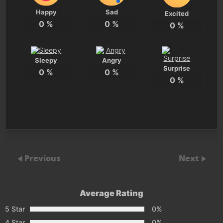
Happy
Sad
Excited
0
%
0
%
0
%
Sleepy
Angry
Surprise
0
%
0
%
0
%
Previous
Next
Average Rating
5 Star
0%
4 Star
0%