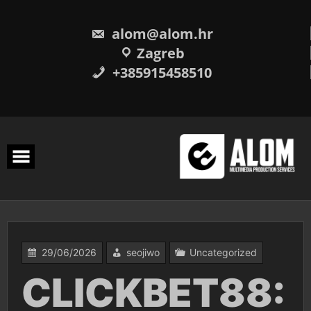
Skip
to
content
alom@alom.hr
Zagreb
+385915458510
29/06/2026
seojiwo
Uncategorized
CLICKBET88: