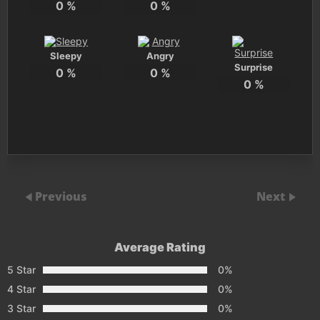
0
%
0
%
Sleepy
Angry
Surprise
0
%
0
%
0
%
Previous
Next
Average Rating
5 Star
0%
4 Star
0%
3 Star
0%