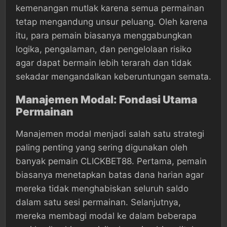
kemenangan mutlak karena semua permainan
tetap mengandung unsur peluang. Oleh karena
itu, para pemain biasanya menggabungkan
logika, pengalaman, dan pengelolaan risiko
agar dapat bermain lebih terarah dan tidak
sekadar mengandalkan keberuntungan semata.
Manajemen Modal: Fondasi Utama
Permainan
Manajemen modal menjadi salah satu strategi
paling penting yang sering digunakan oleh
banyak pemain CLICKBET88. Pertama, pemain
biasanya menetapkan batas dana harian agar
mereka tidak menghabiskan seluruh saldo
dalam satu sesi permainan. Selanjutnya,
mereka membagi modal ke dalam beberapa