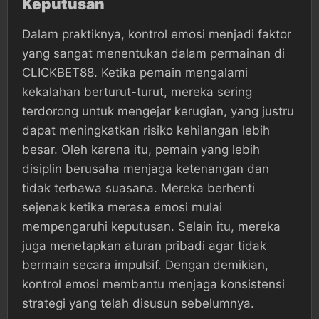
Keputusan
Dalam praktiknya, kontrol emosi menjadi faktor
yang sangat menentukan dalam permainan di
CLICKBET88. Ketika pemain mengalami
kekalahan berturut-turut, mereka sering
terdorong untuk mengejar kerugian, yang justru
dapat meningkatkan risiko kehilangan lebih
besar. Oleh karena itu, pemain yang lebih
disiplin berusaha menjaga ketenangan dan
tidak terbawa suasana. Mereka berhenti
sejenak ketika merasa emosi mulai
mempengaruhi keputusan. Selain itu, mereka
juga menetapkan aturan pribadi agar tidak
bermain secara impulsif. Dengan demikian,
kontrol emosi membantu menjaga konsistensi
strategi yang telah disusun sebelumnya.