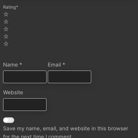
Rating
*
5
4
3
2
1
Name
*
Email
*
Website
Save my name, email, and website in this browser
for the next time I comment.