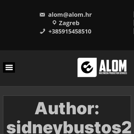
Skip
to
content
alom@alom.hr
Zagreb
+385915458510
Author:
sidneybustos2