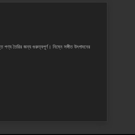
দনে
ণ্য তৈরির জন্য গুরুত্বপূর্ণ। নিম্নে সঙ্গীত উৎপাদনের