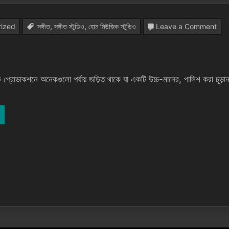
on
rized
সঙ্গীত
,
সঙ্গীত স্টুডিও
,
হোম মিউজিক স্টুডিও
Leave a Comment
সঙ্গীত
উৎপা
6টি
োডাকশনে অনেকগুলো পর্যায় জড়িত থাকে যা একটি উচ্চ-মানের, পালিশ করা চূড়ান্ত প
পর্যায়