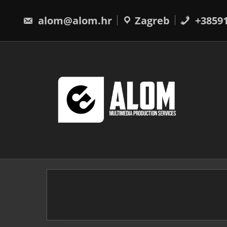
Skip
to
alom@alom.hr
Zagreb
+3859
content