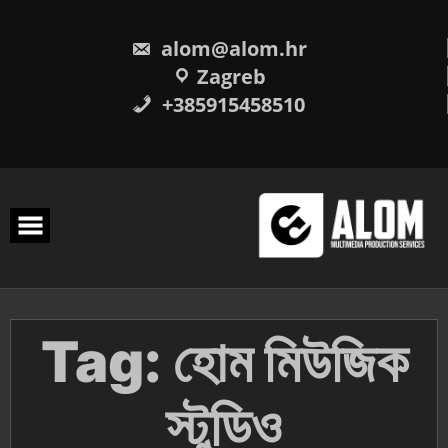
Skip
to
content
alom@alom.hr
Zagreb
+385915458510
Tag:
হোম মিউজিক
স্টুডিও