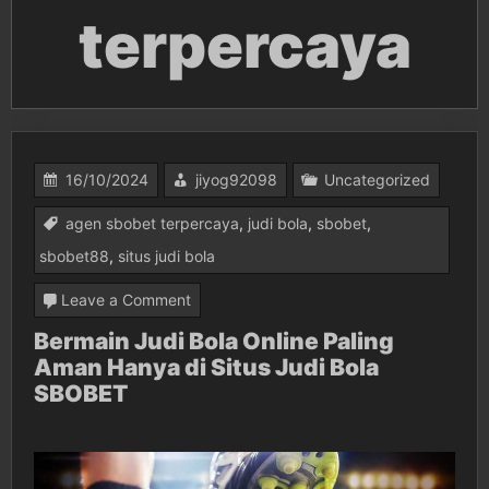
terpercaya
16/10/2024
jiyog92098
Uncategorized
agen sbobet terpercaya
,
judi bola
,
sbobet
,
sbobet88
,
situs judi bola
on
Leave a Comment
Bermain
Bermain Judi Bola Online Paling
Aman Hanya di Situs Judi Bola
Judi
SBOBET
Bola
Online
Paling