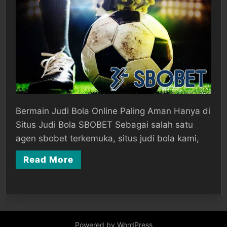
Aman
Hanya
di
Situs
Judi
Bola
SBOBET
Bermain Judi Bola Online Paling Aman Hanya di
Situs Judi Bola SBOBET Sebagai salah satu
agen sbobet terkemuka, situs judi bola kami,
Read More
Powered by WordPress