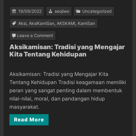
19/09/2022
seojiwo
Uncategorized
Aksi
,
AksiKamiSan
,
AKSKAMI
,
KamiSan
on
Leave a Comment
Aksikamisan:
Aksikamisan: Tradisi yang Mengajar
Kita Tentang Kehidupan
Tradisi
yang
Mengajar
Aksikamisan: Tradisi yang Mengajar Kita
Kita
Tentang Kehidupan Tradisi keagamaan memiliki
Tentang
peran yang sangat penting dalam membentuk
nilai-nilai, moral, dan pandangan hidup
Kehidupan
masyarakat.
Read More