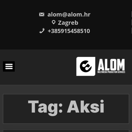
Skip
to
content
alom@alom.hr
Zagreb
+385915458510
Tag:
Aksi