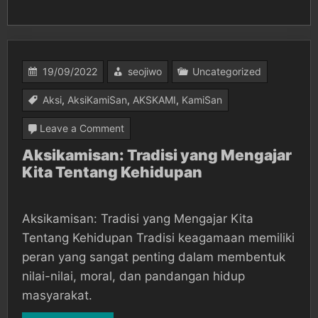
19/09/2022
seojiwo
Uncategorized
Aksi
,
AksiKamiSan
,
AKSKAMI
,
KamiSan
on
Leave a Comment
Aksikamisan:
Aksikamisan: Tradisi yang Mengajar
Kita Tentang Kehidupan
Tradisi
yang
Mengajar
Aksikamisan: Tradisi yang Mengajar Kita
Kita
Tentang Kehidupan Tradisi keagamaan memiliki
Tentang
peran yang sangat penting dalam membentuk
nilai-nilai, moral, dan pandangan hidup
Kehidupan
masyarakat.