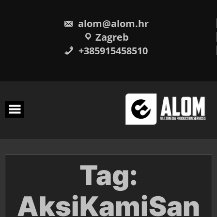
Skip
to
content
alom@alom.hr
Zagreb
+385915458510
Tag:
AksiKamiSan