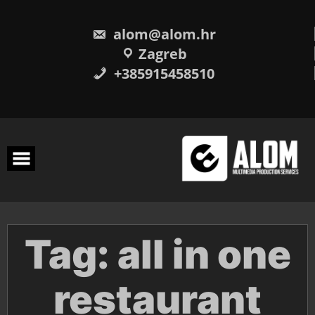
Skip
to
content
alom@alom.hr
Zagreb
+385915458510
Tag:
all in one
restaurant