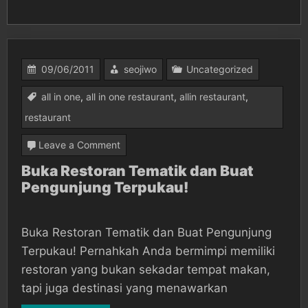
09/06/2011
seojiwo
Uncategorized
all in one
,
all in one restaurant
,
allin restaurant
,
restaurant
on
Leave a Comment
Buka
Buka Restoran Tematik dan Buat
Pengunjung Terpukau!
Restoran
Tematik
dan
Buka Restoran Tematik dan Buat Pengunjung
Buat
Terpukau! Pernahkah Anda bermimpi memiliki
Pengunjung
restoran yang bukan sekadar tempat makan,
tapi juga destinasi yang menawarkan
Terpukau!