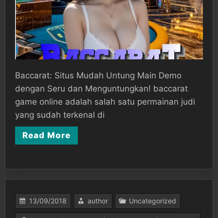
Seru
dan
Menguntungkan!
Baccarat: Situs Mudah Untung Main Demo
dengan Seru dan Menguntungkan! baccarat
game online adalah salah satu permainan judi
yang sudah terkenal di
Read More
13/09/2018
author
Uncategorized