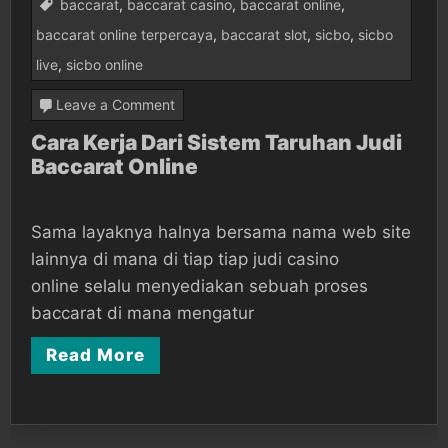
baccarat
,
baccarat casino
,
baccarat online
,
baccarat online terpercaya
,
baccarat slot
,
sicbo
,
sicbo
live
,
sicbo online
on
Leave a Comment
Cara
Cara Kerja Dari Sistem Taruhan Judi
Baccarat Online
Kerja
Dari
Sistem
Sama layaknya halnya bersama nama web site
Taruhan
lainnya di mana di tiap tiap judi casino
Judi
online selalu menyediakan sebuah proses
baccarat di mana mengatur
Baccarat
Online
Read More