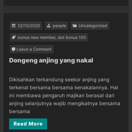
22/10/2020
people
Uncategorized
bonus new member
,
slot bonus 100
on
Leave a Comment
Dongeng
Dongeng anjing yang nakal
anjing
yang
Dikisahkan terkandung seekor anjing yang
nakal
terkenal bersama bersama kenakalannya. Hal
ini membawa pengaruh majikan berasal dari
anjing selanjutnya wajib mengikatnya bersama
bersama
Read More