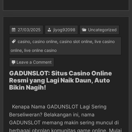
27/03/2025
jiyog92098
Uncategorized
casino
,
casino online
,
casino slot online
,
live casino
online
,
live online casino
on
Leave a Comment
GADUNSLOT:
GADUNSLOT: Situs Casino Online
Resmi yang Lagi Naik Daun, Auto
Situs
Bikin Nagih!
Casino
Online
Resmi
Kenapa Nama GADUNSLOT Lagi Sering
Berseliweran? Belakangan ini, nama
yang
GADUNSLOT memang makin sering muncul di
Lagi
berbagai obrolan komunitas game online. Mulai