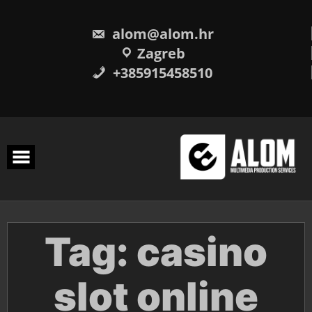
Skip
to
content
alom@alom.hr
Zagreb
+385915458510
Tag:
casino
slot online