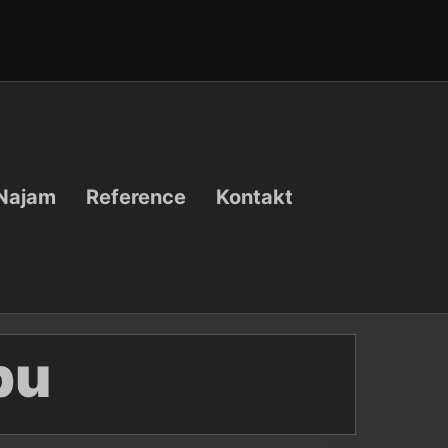
Najam
Reference
Kontakt
bu