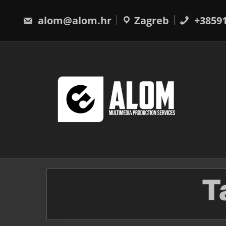
Skip
to
alom@alom.hr
Zagreb
+3859
content
T