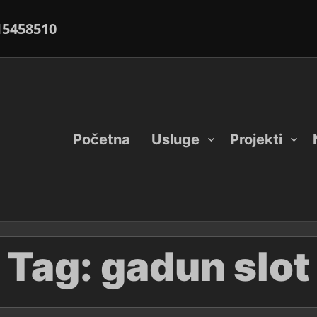
15458510
Početna
Usluge
Projekti
Tag:
gadun slot