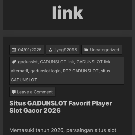
link
04/01/2026
jiyog92098
Uncategorized
gadunslot
,
GADUNSLOT link
,
GADUNSLOT link
alternatif
,
gadunslot login
,
RTP GADUNSLOT
,
situs
GADUNSLOT
on
Leave a Comment
Situs
Situs GADUNSLOT Favorit Player
Slot Gacor 2026
GADUNSLOT
Favorit
Player
Memasuki tahun 2026, persaingan situs slot