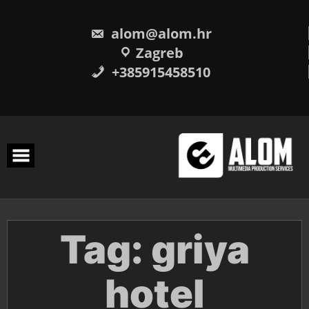
Skip
to
content
alom@alom.hr
Zagreb
+385915458510
Tag:
griya
hotel