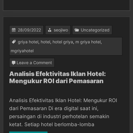
28/09/2022
seojiwo
Uncategorized
griya hotel
,
hotel
,
hotel griya
,
m griya hotel
,
mgriyahotel
on
Leave a Comment
Analisis
Analisis Efektivitas Iklan Hotel:
Mengukur ROI dari Pemasaran
Efektivitas
Iklan
Hotel:
Analisis Efektivitas Iklan Hotel: Mengukur ROI
Mengukur
dari Pemasaran Di era digital saat ini,
ROI
persaingan di industri perhotelan semakin
ketat. Setiap hotel berlomba-lomba
dari