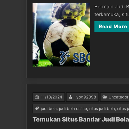
Bermain Judi B
terkemuka, situ
Read More
11/10/2024
jiyog92098
Uncategor
judi bola
,
judi bola online
,
situs judi bola
,
situs 
Temukan Situs Bandar Judi Bola