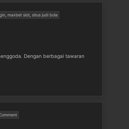
gin
,
maxbet slot
,
situs judi bola
menggoda. Dengan berbagai tawaran
on
 Comment
Daftar