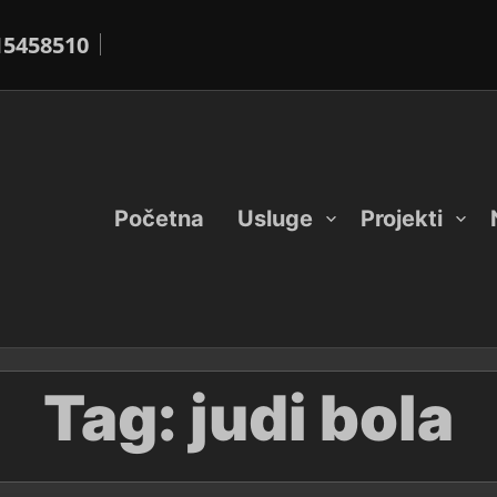
15458510
Početna
Usluge
Projekti
Tag:
judi bola