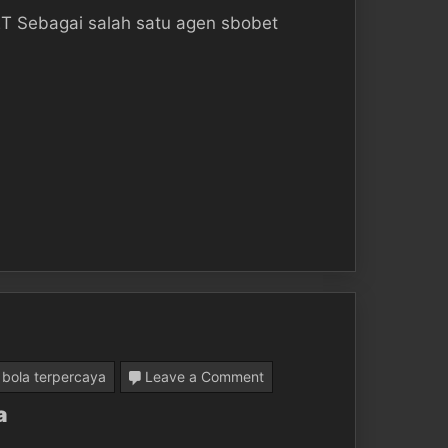
Bola
ET Sebagai salah satu agen sbobet
Online
Paling
Aman
Hanya
di
Situs
Judi
Bola
SBOBET
on
i bola terpercaya
Leave a Comment
Temukan
a
Situs