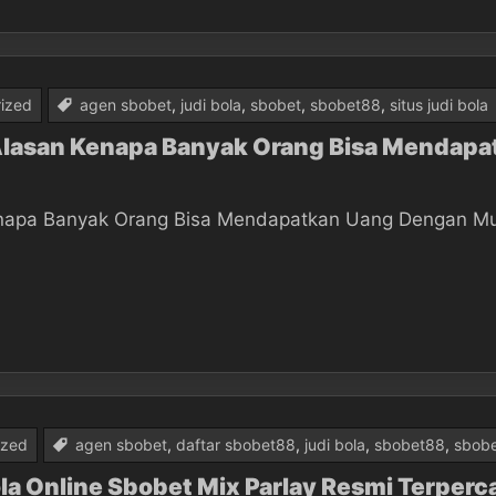
ized
agen sbobet
,
judi bola
,
sbobet
,
sbobet88
,
situs judi bola
i Alasan Kenapa Banyak Orang Bisa Menda
Kenapa Banyak Orang Bisa Mendapatkan Uang Dengan Mud
ized
agen sbobet
,
daftar sbobet88
,
judi bola
,
sbobet88
,
sbobe
ola Online Sbobet Mix Parlay Resmi Terperc