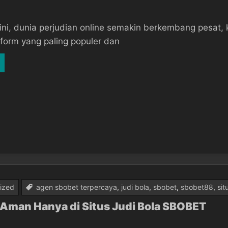
ini, dunia perjudian online semakin berkembang pesat, 
tform yang paling populer dan
ized
agen sbobet terpercaya
,
judi bola
,
sbobet
,
sbobet88
,
sit
g Aman Hanya di Situs Judi Bola SBOBET