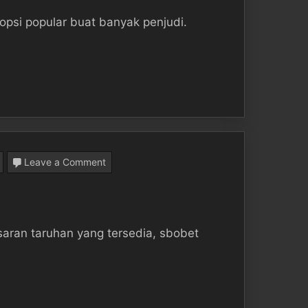
Bandar
 opsi popular buat banyak penjudi.
Judi
Bola
Mix
Parlay
Terpercaya
untuk
Taruhan
on
Leave a Comment
Anda
Ragam
Pilihan
Judi
saran taruhan yang tersedia, sbobet
Bola
Terbaik
Yang
di