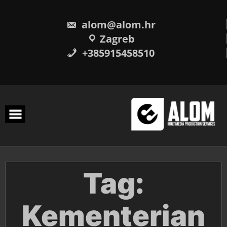
Skip
to
content
alom@alom.hr
Zagreb
+385915458510
Tag:
Kementerian