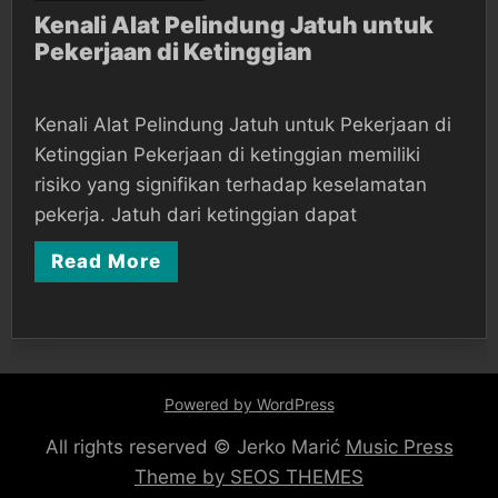
Kenali
Kenali Alat Pelindung Jatuh untuk
Pekerjaan di Ketinggian
Alat
Pelindung
Jatuh
Kenali Alat Pelindung Jatuh untuk Pekerjaan di
untuk
Ketinggian Pekerjaan di ketinggian memiliki
Pekerjaan
risiko yang signifikan terhadap keselamatan
pekerja. Jatuh dari ketinggian dapat
di
Ketinggian
Read More
Powered by WordPress
All rights reserved © Jerko Marić
Music Press
Theme by SEOS THEMES