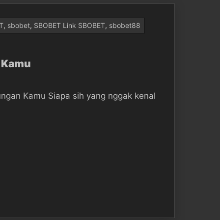
T
,
sbobet
,
SBOBET Link SBOBET
,
sbobet88
n Kamu
ngan Kamu Siapa sih yang nggak kenal