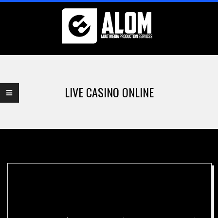
Skip
to
content
Primary
Navigation
LIVE CASINO ONLINE
Menu
GADUNSLOT: Situs Casino Online Resmi yang
Lagi Naik Daun, Auto Bikin Nagih!