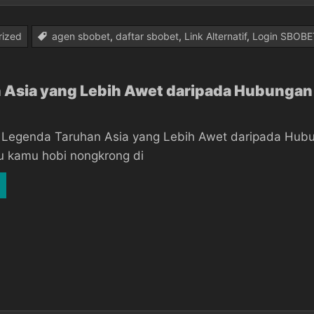
rized
agen sbobet
,
daftar sbobet
,
Link Alternatif
,
Login SBOBE
 Asia yang Lebih Awet daripada Hubunga
Legenda Taruhan Asia yang Lebih Awet daripada Hubu
 kamu hobi nongkrong di