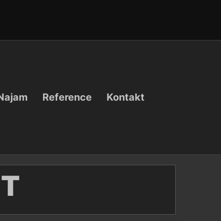
Najam
Reference
Kontakt
ET