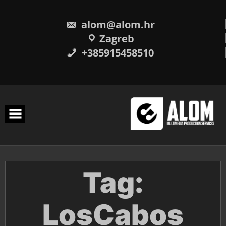
Skip
to
content
alom@alom.hr
Zagreb
+385915458510
Tag:
LosCabos