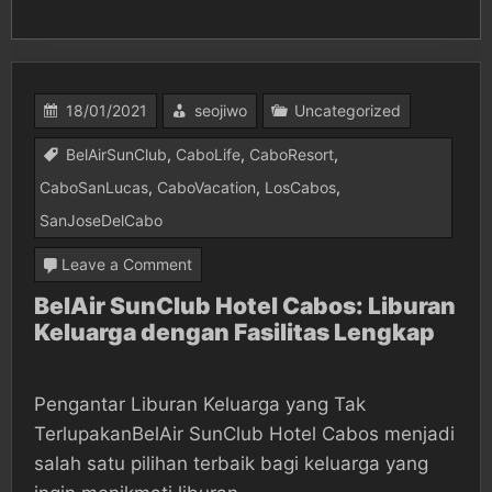
18/01/2021
seojiwo
Uncategorized
BelAirSunClub
,
CaboLife
,
CaboResort
,
CaboSanLucas
,
CaboVacation
,
LosCabos
,
SanJoseDelCabo
on
Leave a Comment
BelAir
BelAir SunClub Hotel Cabos: Liburan
Keluarga dengan Fasilitas Lengkap
SunClub
Hotel
Cabos:
Pengantar Liburan Keluarga yang Tak
Liburan
TerlupakanBelAir SunClub Hotel Cabos menjadi
Keluarga
salah satu pilihan terbaik bagi keluarga yang