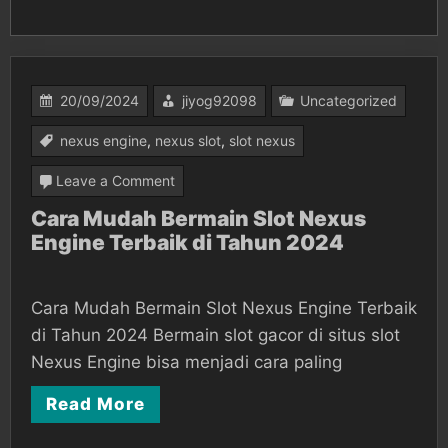
20/09/2024
jiyog92098
Uncategorized
nexus engine
,
nexus slot
,
slot nexus
on
Leave a Comment
Cara
Cara Mudah Bermain Slot Nexus
Engine Terbaik di Tahun 2024
Mudah
Bermain
Slot
Cara Mudah Bermain Slot Nexus Engine Terbaik
Nexus
di Tahun 2024 Bermain slot gacor di situs slot
Engine
Nexus Engine bisa menjadi cara paling
Terbaik
Read More
di