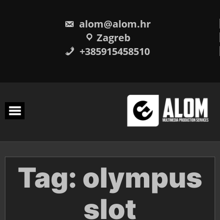
Skip
to
content
alom@alom.hr
Zagreb
+385915458510
Tag:
olympus
slot