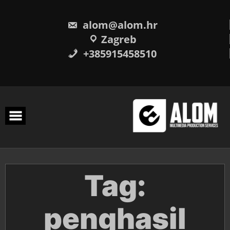
Skip
to
content
alom@alom.hr
Zagreb
+385915458510
Tag:
penghasil