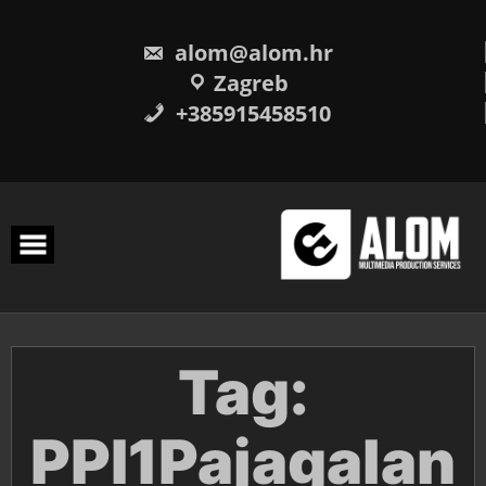
Skip
to
content
alom@alom.hr
Zagreb
+385915458510
Tag:
PPI1Pajagalan