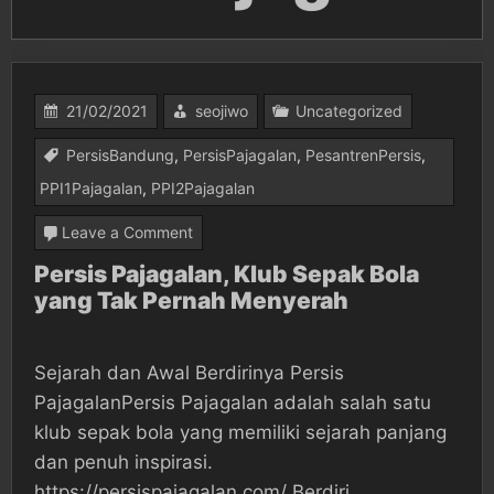
21/02/2021
seojiwo
Uncategorized
PersisBandung
,
PersisPajagalan
,
PesantrenPersis
,
PPI1Pajagalan
,
PPI2Pajagalan
on
Leave a Comment
Persis
Persis Pajagalan, Klub Sepak Bola
yang Tak Pernah Menyerah
Pajagalan,
Klub
Sepak
Sejarah dan Awal Berdirinya Persis
Bola
PajagalanPersis Pajagalan adalah salah satu
yang
klub sepak bola yang memiliki sejarah panjang
dan penuh inspirasi.
Tak
https://persispajagalan.com/ Berdiri