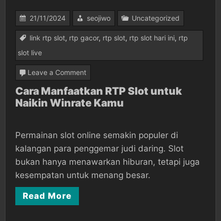
21/11/2024
seojiwo
Uncategorized
link rtp slot
,
rtp gacor
,
rtp slot
,
rtp slot hari ini
,
rtp
slot live
on
Leave a Comment
Cara
Cara Manfaatkan RTP Slot untuk
Naikin Winrate Kamu
Manfaatkan
RTP
Slot
Permainan slot online semakin populer di
untuk
kalangan para penggemar judi daring. Slot
Naikin
bukan hanya menawarkan hiburan, tetapi juga
kesempatan untuk menang besar.
Winrate
Kamu
Read More