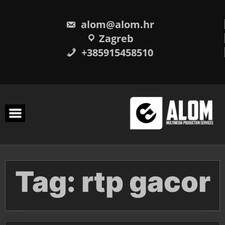
Skip
to
content
alom@alom.hr
Zagreb
+385915458510
Tag:
rtp gacor