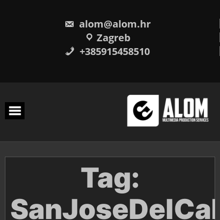
Skip
to
content
alom@alom.hr
Zagreb
+385915458510
Tag:
SanJoseDelCa