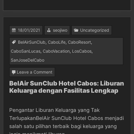
18/01/2021
seojiwo
Uncategorized
BelAirSunClub
,
CaboLife
,
CaboResort
,
CaboSanLucas
,
CaboVacation
,
LosCabos
,
SanJoseDelCabo
on
Leave a Comment
BelAir
BelAir SunClub Hotel Cabos: Liburan
Keluarga dengan Fasilitas Lengkap
SunClub
Hotel
Cabos:
Pengantar Liburan Keluarga yang Tak
Liburan
TerlupakanBelAir SunClub Hotel Cabos menjadi
Keluarga
salah satu pilihan terbaik bagi keluarga yang