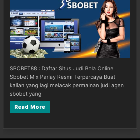
Bola
Online
Sbobet
Mix
Parlay
Resmi
Terpercaya
SBOBET88 : Daftar Situs Judi Bola Online
Sbobet Mix Parlay Resmi Terpercaya Buat
kalian yang lagi melacak permainan judi agen
sbobet yang
Read More