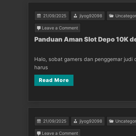
21/09/2025
jiyog92098
Uncategor
on
Leave a Comment
Panduan
Panduan Aman Slot Depo 10K d
Aman
Slot
Halo, sobat gamers dan penggemar judi on
Depo
harus
10K
Read More
dengan
RTP
KLIKWIN88
yang
Selalu
21/09/2025
jiyog92098
Uncategor
Memberikan
on
Leave a Comment