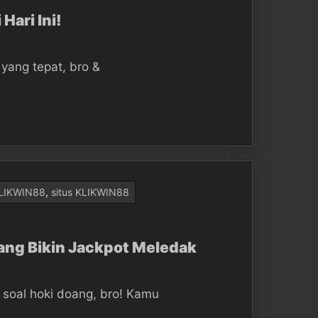
Hari Ini!
 yang tepat, bro &
LIKWIN88
,
situs KLIKWIN88
yang Bikin Jackpot Meledak
 soal hoki doang, bro! Kamu