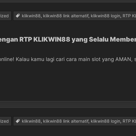
ized
klikwin88
,
klikwin88 link alternatif
,
klikwin88 login
,
RTP K
engan RTP KLIKWIN88 yang Selalu Membe
line! Kalau kamu lagi cari cara main slot yang AMAN, 
ized
klikwin88
,
klikwin88 link alternatif
,
klikwin88 login
,
RTP K