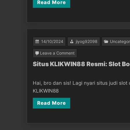
Read More
Gacor!
Strategi
Main
Slot
dengan
14/10/2024
jiyog92098
Uncategor
Pola
on
Leave a Comment
Baru
Situs
Situs KLIKWIN88 Resmi: Slot Bo
yang
KLIKWIN88
Bikin
Resmi:
Jackpot
Hai, bro dan sis! Lagi nyari situs judi 
Slot
KLIKWIN88
Meledak
Bonus
Read More
100
untuk
Pemain