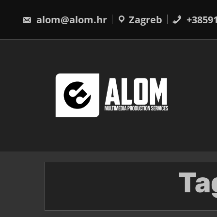
Skip
to
alom@alom.hr
Zagreb
+3859
content
Ta