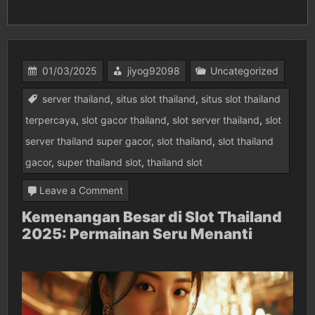
01/03/2025
jiyog92098
Uncategorized
server thailand
,
situs slot thailand
,
situs slot thailand
terpercaya
,
slot gacor thailand
,
slot server thailand
,
slot
server thailand super gacor
,
slot thailand
,
slot thailand
gacor
,
super thailand slot
,
thailand slot
on
Leave a Comment
Kemenangan
Kemenangan Besar di Slot Thailand
2025: Permainan Seru Menanti
Besar
di
Slot
Thailand