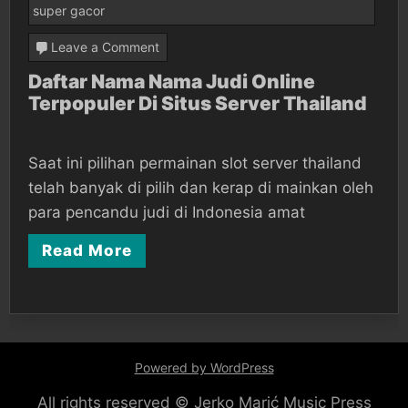
super gacor
on
Leave a Comment
Daftar
Daftar Nama Nama Judi Online
Terpopuler Di Situs Server Thailand
Nama
Nama
Judi
Saat ini pilihan permainan slot server thailand
Online
telah banyak di pilih dan kerap di mainkan oleh
Terpopuler
para pencandu judi di Indonesia amat
Di
Read More
Situs
Server
Thailand
Powered by WordPress
All rights reserved © Jerko Marić
Music Press