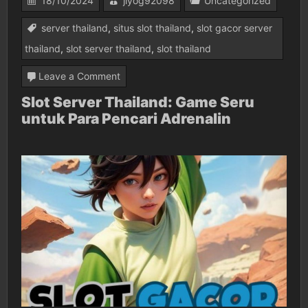
18/10/2024
jiyog92098
Uncategorized
server thailand
,
situs slot thailand
,
slot gacor server
thailand
,
slot server thailand
,
slot thailand
on
Leave a Comment
Slot
Slot Server Thailand: Game Seru
untuk Para Pencari Adrenalin
Server
Thailand:
Game
Seru
untuk
Para
Pencari
Adrenalin