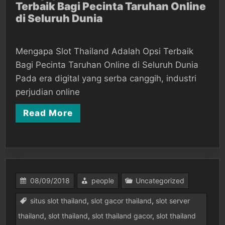
Terbaik Bagi Pecinta Taruhan Online
Slot
di Seluruh Dunia
Thailand
Adalah
Opsi
Mengapa Slot Thailand Adalah Opsi Terbaik
Bagi Pecinta Taruhan Online di Seluruh Dunia
Terbaik
Pada era digital yang serba canggih, industri
Bagi
perjudian online
Pecinta
Taruhan
Read More
Online
di
Seluruh
Dunia
08/09/2018
people
Uncategorized
situs slot thailand
,
slot gacor thailand
,
slot server
thailand
,
slot thailand
,
slot thailand gacor
,
slot thailand