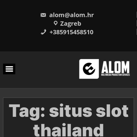
Skip
to
content
alom@alom.hr
Zagreb
+385915458510
Tag:
situs slot
thailand