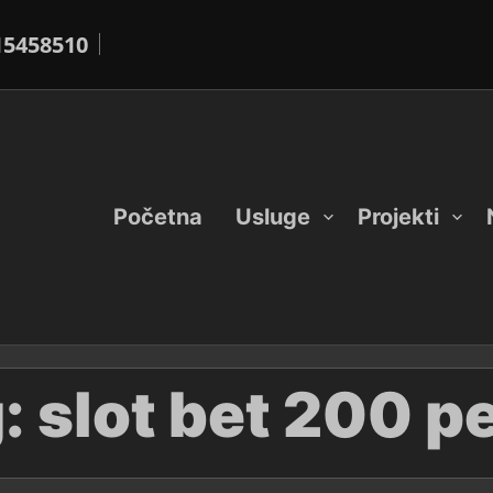
15458510
Početna
Usluge
Projekti
g:
slot bet 200 p