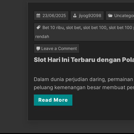
23/06/2025
jiyog92098
Uncatego
Bet 10 ribu
,
slot bet
,
slot bet 100
,
slot bet 100
rendah
on
Leave a Comment
Slot
Slot Hari Ini Terbaru dengan P
Hari
Ini
Dalam dunia perjudian daring, permainan 
Terbaru
peluang kemenangan besar membuat pe
dengan
Read More
Pola
Main
Gacor
Tiap