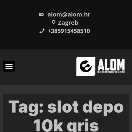
Skip
to
content
alom@alom.hr
Zagreb
+385915458510
Tag:
slot depo
10k qris