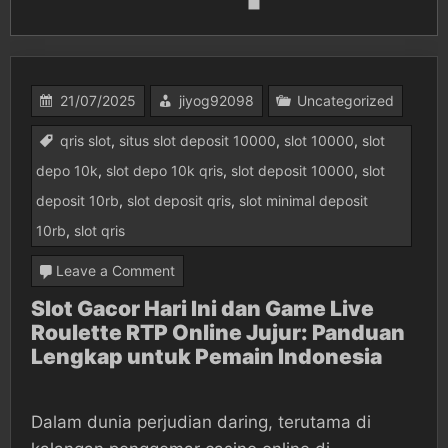
21/07/2025
jiyog92098
Uncategorized
qris slot
,
situs slot deposit 10000
,
slot 10000
,
slot
depo 10k
,
slot depo 10k qris
,
slot deposit 10000
,
slot
deposit 10rb
,
slot deposit qris
,
slot minimal deposit
10rb
,
slot qris
on
Leave a Comment
Slot
Slot Gacor Hari Ini dan Game Live
Roulette RTP Online Jujur: Panduan
Gacor
Lengkap untuk Pemain Indonesia
Hari
Ini
dan
Dalam dunia perjudian daring, terutama di