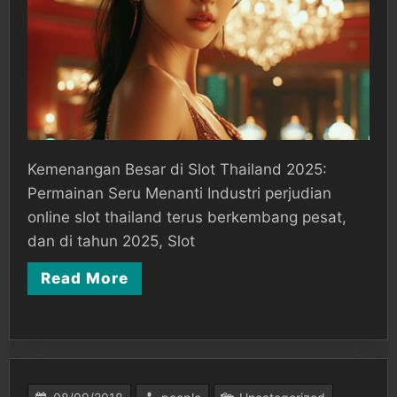
2025:
Permainan
Seru
Menanti
Kemenangan Besar di Slot Thailand 2025:
Permainan Seru Menanti Industri perjudian
online slot thailand terus berkembang pesat,
dan di tahun 2025, Slot
Read More