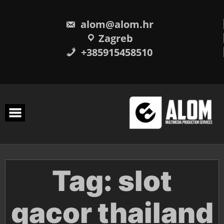
Skip
to
content
alom@alom.hr
Zagreb
+385915458510
Tag:
slot
gacor thailand