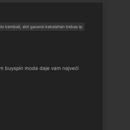
ldo kembali
,
slot garansi kekalahan bebas ip
tem buyspin moda daje vam najveći