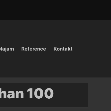
Najam
Reference
Kontakt
ahan 100