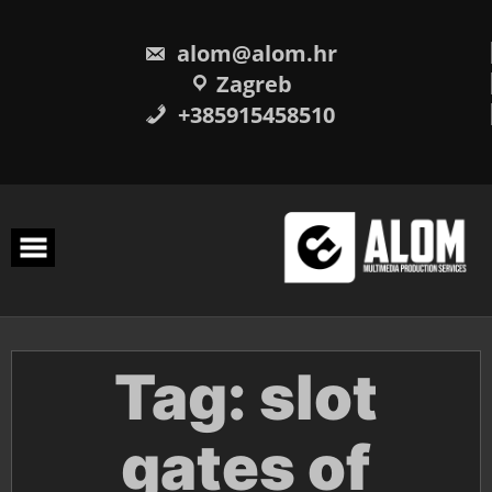
Skip
to
content
alom@alom.hr
Zagreb
+385915458510
Tag:
slot
gates of