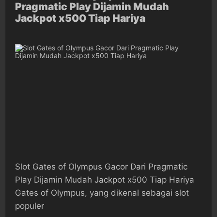
Pragmatic Play Dijamin Mudah
Gates
Jackpot x500 Tiap Hariya
of
Olympus
Gacor
Dari
Pragmatic
Play
Dijamin
Mudah
Jackpot
x500
Tiap
Slot Gates of Olympus Gacor Dari Pragmatic
Play Dijamin Mudah Jackpot x500 Tiap Hariya
Hariya
Gates of Olympus, yang dikenal sebagai slot
populer