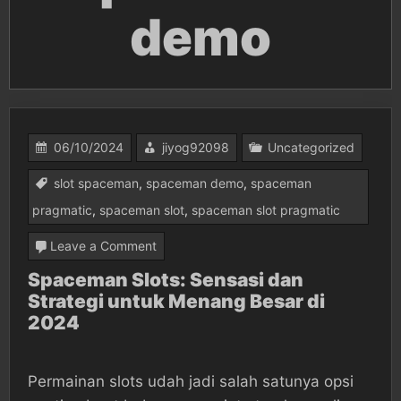
demo
06/10/2024
jiyog92098
Uncategorized
slot spaceman
,
spaceman demo
,
spaceman
pragmatic
,
spaceman slot
,
spaceman slot pragmatic
on
Leave a Comment
Spaceman
Spaceman Slots: Sensasi dan
Strategi untuk Menang Besar di
Slots:
2024
Sensasi
dan
Strategi
Permainan slots udah jadi salah satunya opsi