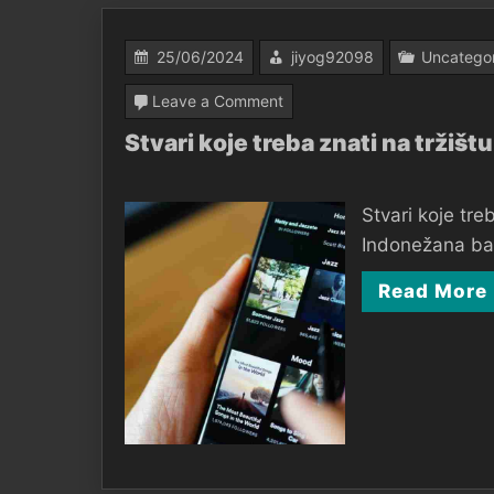
25/06/2024
jiyog92098
Uncatego
on
Leave a Comment
Stvari
Stvari koje treba znati na tržišt
koje
treba
Stvari koje tre
znati
Indonežana bar
na
Read More
tržištu
digitalne
glazbe