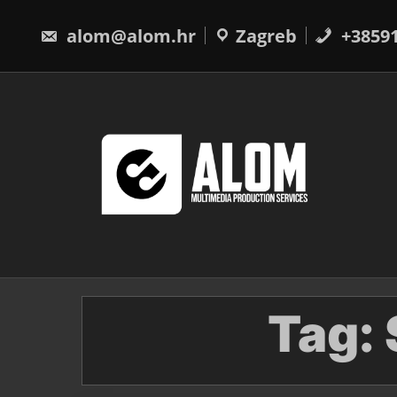
Skip
to
alom@alom.hr
Zagreb
+3859
content
Tag: