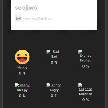
seojiwo
seojiwo@teml.net
Sad
Excited
0
%
0
%
Happy
0
%
Sleepy
Angry
Surprise
0
%
0
%
0
%