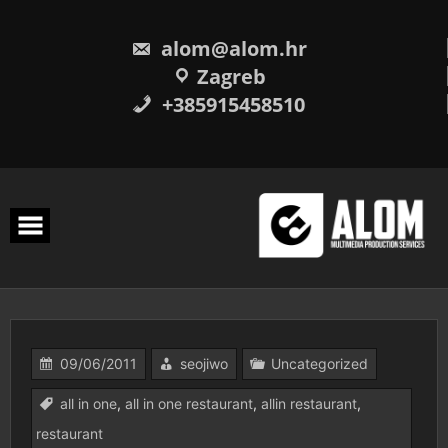
Skip
to
content
alom@alom.hr
Zagreb
+385915458510
09/06/2011
seojiwo
Uncategorized
all in one
,
all in one restaurant
,
allin restaurant
,
restaurant