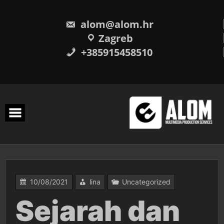
Skip
to
content
alom@alom.hr
Zagreb
+385915458510
10/08/2021
lina
Uncategorized
Sejarah dan