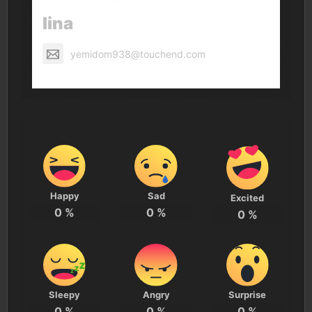
lina
yemidom938@touchend.com
Happy
Sad
Excited
0
%
0
%
0
%
Sleepy
Angry
Surprise
0
%
0
%
0
%