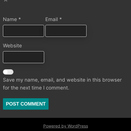
Name
*
Email
*
Website
Save my name, email, and website in this browser
for the next time I comment.
Powered by WordPress