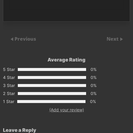
Previous
Next
Average Rating
5 Star
0%
4 Star
0%
3 Star
0%
2 Star
0%
1 Star
0%
(Add your review)
Leave a Reply