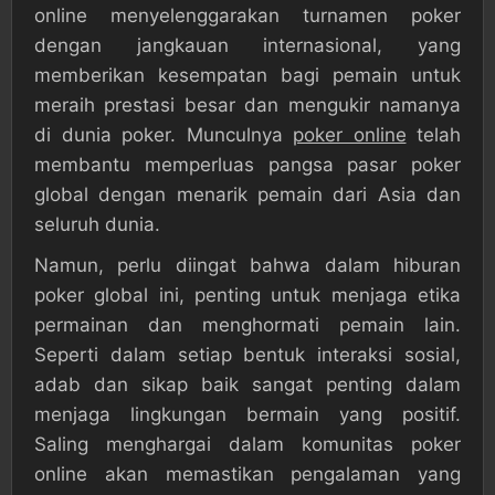
online menyelenggarakan turnamen poker
dengan jangkauan internasional, yang
memberikan kesempatan bagi pemain untuk
meraih prestasi besar dan mengukir namanya
di dunia poker. Munculnya
poker online
telah
membantu memperluas pangsa pasar poker
global dengan menarik pemain dari Asia dan
seluruh dunia.
Namun, perlu diingat bahwa dalam hiburan
poker global ini, penting untuk menjaga etika
permainan dan menghormati pemain lain.
Seperti dalam setiap bentuk interaksi sosial,
adab dan sikap baik sangat penting dalam
menjaga lingkungan bermain yang positif.
Saling menghargai dalam komunitas poker
online akan memastikan pengalaman yang