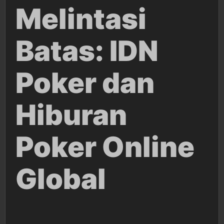
Melintasi
Batas: IDN
Poker dan
Hiburan
Poker Online
Global