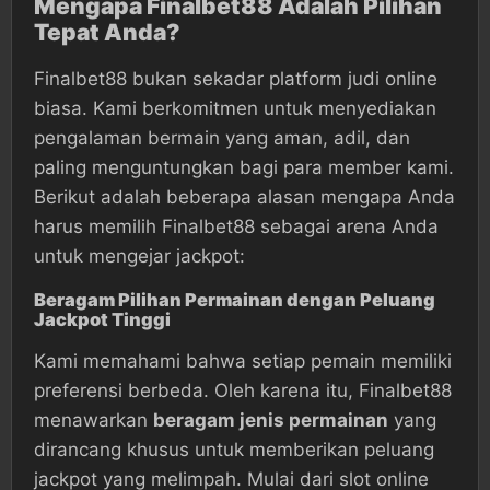
Mengapa Finalbet88 Adalah Pilihan
Tepat Anda?
Finalbet88 bukan sekadar platform judi online
biasa. Kami berkomitmen untuk menyediakan
pengalaman bermain yang aman, adil, dan
paling menguntungkan bagi para member kami.
Berikut adalah beberapa alasan mengapa Anda
harus memilih Finalbet88 sebagai arena Anda
untuk mengejar jackpot:
Beragam Pilihan Permainan dengan Peluang
Jackpot Tinggi
Kami memahami bahwa setiap pemain memiliki
preferensi berbeda. Oleh karena itu, Finalbet88
menawarkan
beragam jenis permainan
yang
dirancang khusus untuk memberikan peluang
jackpot yang melimpah. Mulai dari slot online