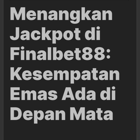
Menangkan
Jackpot di
Finalbet88:
Kesempatan
Emas Ada di
Depan Mata