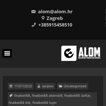
Skip
to
content
alom@alom.hr
Zagreb
+385915458510
17/07/2022
seojiwo
Uncategorized
finalbet88
,
finalbet88 alternatif
,
finalbet88 daftar
,
finalbet88 link
,
finalbet88 login