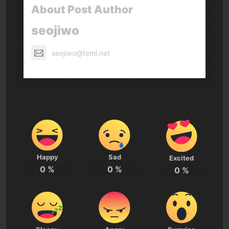
About Post Author
seojiwo
seojiwo@teml.net
Happy
Sad
Excited
0
%
0
%
0
%