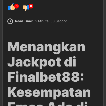
0
0
Read Time:
2 Minute, 33 Second
Menangkan
Jackpot di
Finalbet88:
Kesempatan