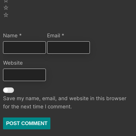
3
2
1
Name
*
Email
*
Website
Save my name, email, and website in this browser
for the next time I comment.