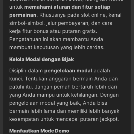
untuk
memahami aturan dan fitur setiap
permainan
. Khususnya pada slot online, kenali
simbol-simbol, jalur pembayaran, dan cara
kerja fitur bonus atau putaran gratis.
Pengetahuan ini akan membantu Anda
membuat keputusan yang lebih cerdas.
Kelola Modal dengan Bijak
Disiplin dalam
pengelolaan modal
adalah
kunci. Tentukan anggaran bermain Anda dan
patuhi itu. Jangan pernah bertaruh lebih dari
yang Anda mampu untuk kehilangan. Dengan
pengelolaan modal yang baik, Anda bisa
bermain lebih lama dan memiliki lebih banyak
kesempatan untuk mencapai putaran jackpot.
Manfaatkan Mode Demo