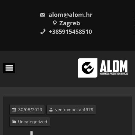
Skip
to
content
alom@alom.hr
Zagreb
+385915458510
30/08/2023
ventrompciran1979
Uncategorized