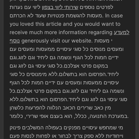
לפרטים נוספים
שירותי ליווי בצפון
ליווי עם נערות
מעסות להגשמת פנטזיות שעוד לא הכרתם. In case
you loved this article and you would want to
למעדע
receive much more information regarding
generously visit our website. י מעסות
נוסף
ומעסים מנוסים כל סוגי עיסויים ממעסות ומעסים עם
ידיים חמות לכל הגוף ונשמה גם ליחיד וגם לזוג.וגם
במקום פרטי אצלכם.כל סוגי עיסוי גם לזוג וגם
ליחיד.הפרסום הוא בתשלום.ללא מימנוסים כל סוגי
עיסויים ממעסות ומעסים עם ידיים חמות לכל הגוף
ונשמה גם ליחיד וגם לזוג.וגם במקום פרטי אצלכם.כל
סוגי עיסוי גם לזוג וגם ליחיד.הפרסום הוא בתשלום.ללא
מין כאב שרירים הכאב הנלווה להפרעות כלשהן
במערכת התנועה, ככלל, הוא בעצם אופי שרירי, כלומר.
מי שמחפש עיסויים מפנקים בעפולה המשלבים פינוק
וייחודיות ללא ספק צריך לבחור או לפחות לנסות פעם