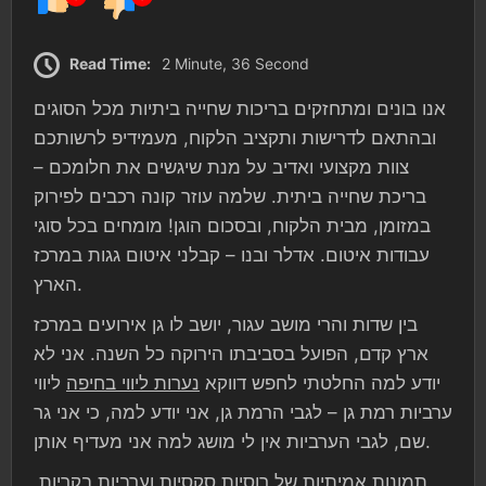
Read Time:
2 Minute, 36 Second
אנו בונים ומתחזקים בריכות שחייה ביתיות מכל הסוגים
ובהתאם לדרישות ותקציב הלקוח, מעמידיפ לרשותכם
צוות מקצועי ואדיב על מנת שיגשים את חלומכם –
בריכת שחייה ביתית. שלמה עוזר קונה רכבים לפירוק
במזומן, מבית הלקוח, ובסכום הוגן! מומחים בכל סוגי
עבודות איטום. אדלר ובנו – קבלני איטום גגות במרכז
הארץ.
בין שדות והרי מושב עגור, יושב לו גן אירועים במרכז
ארץ קדם, הפועל בסביבתו הירוקה כל השנה. אני לא
יודע למה החלטתי לחפש דווקא
נערות ליווי בחיפה
ליווי
ערביות רמת גן – לגבי הרמת גן, אני יודע למה, כי אני גר
שם, לגבי הערביות אין לי מושג למה אני מעדיף אותן.
תמונות אמיתיות של רוסיות סקסיות וערביות בקריות,