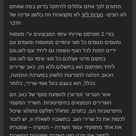
מתאים לכך אתם עלולים להיתקל בדיוק במה שאתם
לא רוצים-
נערות ליווי
לא מקצועיות וזה בלשון עדינה של
הדבר.
בודי 2 מפרסם שירותי עיסוי המבוצעים ע”י מעסות
ומעסים מנוסים כל סוגי עיסויים ממעסות ומעסים עם
ידיים חמות לכל הגוף ונשמה גם ליחיד וגם לזוג.וגם
במקום פרטי אצלכם.כל סוגי עיסוי גם לזוג וגם
ליחיד.הפרסום הוא בתשלום.ללא מין. כאב שרירים
הכאב הנלווה להפרעות כלשהן במערכת התנועה,
ככלל, הוא בעצם בעל אופי שרירי, כלומר.
אזור הטריגר (טריגר) להופעת מוקד של כאב הם
השרירים הנמצאים בהיפרטוניות. השריר המקומי
והיפרטוניות הם, בתורם, מחולל רפלקס פתולוגי שיכול
לכסות את כל שרירי הגב. בתשובה לשאלה זו, יש לזכור
את אחד מתפקידי עמוד השדרה – המקרה – שמטרתו
לתפור את מבני חוט השדרה מפגיעות הקשורות