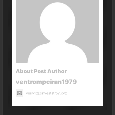
About Post Author
ventrompciran1979
yuriy12@investstroy.xyz