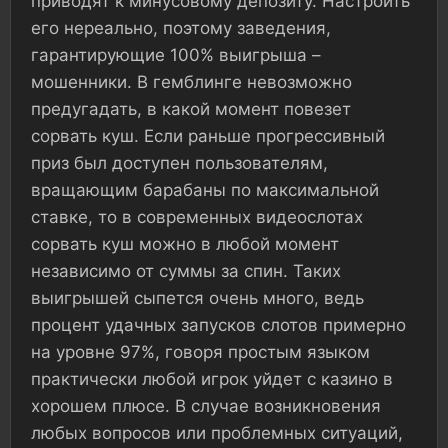
приводят к минусовому депозиту. Настроить
его нереально, поэтому заведения,
гарантирующие 100% выигрыша –
мошенники. В гемблинге невозможно
предугадать, в какой момент повезет
сорвать куш. Если раньше прогрессивный
приз был доступен пользователям,
вращающим барабаны по максимальной
ставке, то в современных видеослотах
сорвать куш можно в любой момент
независимо от суммы за спин. Таких
выигрышей сыпется очень много, ведь
процент удачных запусков слотов примерно
на уровне 97%, говоря простым языком
практически любой игрок уйдет с казино в
хорошем плюсе. В случае возникновения
любых вопросов или проблемных ситуаций,