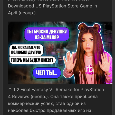
Downloaded US PlayStation Store Game in
April (неопр.).
↑ 1 2 Final Fantasy VII Remake for PlayStation
4 Reviews (неопр.). Она также приобрела
коммерческий успех, став одной из
наиболее быстро продаваемых игр на