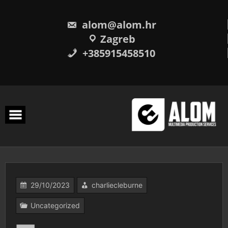
Skip
to
content
alom@alom.hr
Zagreb
+385915458510
29/10/2023
charliecleburne
Uncategorized