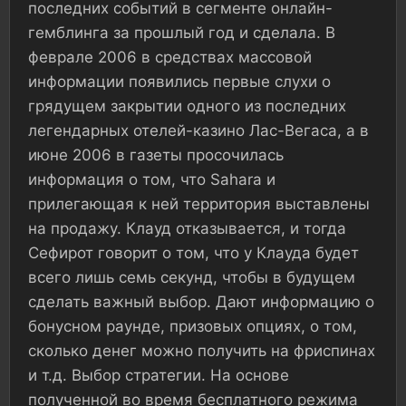
последних событий в сегменте онлайн-
гемблинга за прошлый год и сделала. В
феврале 2006 в средствах массовой
информации появились первые слухи о
грядущем закрытии одного из последних
легендарных отелей-казино Лас-Вегаса, а в
июне 2006 в газеты просочилась
информация о том, что Sahara и
прилегающая к ней территория выставлены
на продажу. Клауд отказывается, и тогда
Сефирот говорит о том, что у Клауда будет
всего лишь семь секунд, чтобы в будущем
сделать важный выбор. Дают информацию о
бонусном раунде, призовых опциях, о том,
сколько денег можно получить на фриспинах
и т.д. Выбор стратегии. На основе
полученной во время бесплатного режима