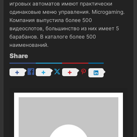
игровых автоматов имеют практически
одинаковые меню управления. Microgaming.
Компания выпустила более 500
видеослотов, большинство из них имеет 5
барабанов. В каталоге более 500
наименований.
Share