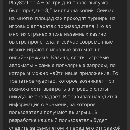
PlayStation 4 – за три дня после выпуска
было продано 3,5 миллиона копий. Сейчас
на многих площадках проходят турниры на
игровых аппаратах производителя. Но во
многих странах эпоха наземных казино
быстро пролетела, и сейчас современные
игроки играют в игровые автоматы в
онлайн-режиме. Казино, слоты, игровые
автоматы – самые популярные запросы, по
которым можно найти наше приложение. То
трепетное чувство, которое возникает при
возможности выиграть в игровые слоты,
никуда не пропадает. В правилах находится
информация о времени, за которое
пользователи получают выигрыш. В
разработке каждый пользователь будет
следить за самолетом и перед его отправкой