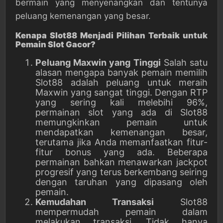
bermain yang menyenangkan dan tentunya
peluang kemenangan yang besar.
Kenapa Slot88 Menjadi Pilihan Terbaik untuk
Pemain Slot Gacor?
Peluang Maxwin yang Tinggi
Salah satu
alasan mengapa banyak pemain memilih
Slot88 adalah peluang untuk meraih
Maxwin yang sangat tinggi. Dengan RTP
yang sering kali melebihi 96%,
permainan slot yang ada di Slot88
memungkinkan pemain untuk
mendapatkan kemenangan besar,
terutama jika Anda memanfaatkan fitur-
fitur bonus yang ada. Beberapa
permainan bahkan menawarkan jackpot
progresif yang terus berkembang seiring
dengan taruhan yang dipasang oleh
pemain.
Kemudahan Transaksi
Slot88
mempermudah pemain dalam
melakukan transaksi. Tidak hanya