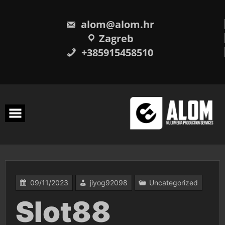
Skip
to
content
alom@alom.hr
Zagreb
+385915458510
09/11/2023
jiyog92098
Uncategorized
Slot88