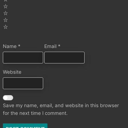
4
3
2
1
Name
*
Email
*
Website
Save my name, email, and website in this browser
for the next time I comment.