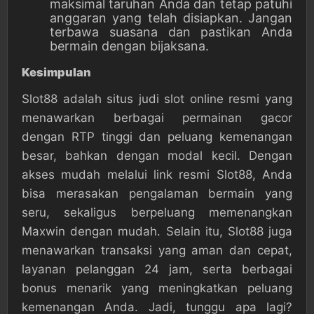
maksimal taruhan Anda dan tetap patuhi
anggaran yang telah disiapkan. Jangan
terbawa suasana dan pastikan Anda
bermain dengan bijaksana.
Kesimpulan
Slot88 adalah situs judi slot online resmi yang
menawarkan berbagai permainan gacor
dengan RTP tinggi dan peluang kemenangan
besar, bahkan dengan modal kecil. Dengan
akses mudah melalui link resmi Slot88, Anda
bisa merasakan pengalaman bermain yang
seru, sekaligus berpeluang memenangkan
Maxwin dengan mudah. Selain itu, Slot88 juga
menawarkan transaksi yang aman dan cepat,
layanan pelanggan 24 jam, serta berbagai
bonus menarik yang meningkatkan peluang
kemenangan Anda. Jadi, tunggu apa lagi?