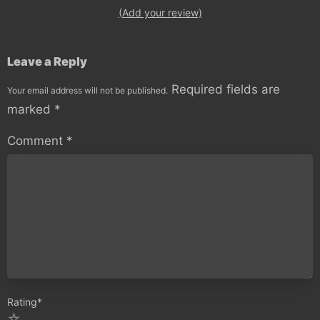
(Add your review)
Leave a Reply
Required fields are
Your email address will not be published.
marked
*
Comment
*
Rating
*
5