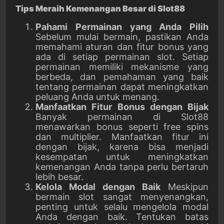
Tips Meraih Kemenangan Besar di Slot88
Pahami Permainan yang Anda Pilih
Sebelum mulai bermain, pastikan Anda
memahami aturan dan fitur bonus yang
ada di setiap permainan slot. Setiap
permainan memiliki mekanisme yang
berbeda, dan pemahaman yang baik
tentang permainan dapat meningkatkan
peluang Anda untuk menang.
Manfaatkan Fitur Bonus dengan Bijak
Banyak permainan di Slot88
menawarkan bonus seperti free spins
dan multiplier. Manfaatkan fitur ini
dengan bijak, karena bisa menjadi
kesempatan untuk meningkatkan
kemenangan Anda tanpa perlu bertaruh
lebih besar.
Kelola Modal dengan Baik
Meskipun
bermain slot sangat menyenangkan,
penting untuk selalu mengelola modal
Anda dengan baik. Tentukan batas