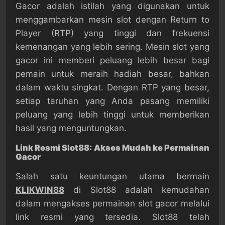
Gacor adalah istilah yang digunakan untuk
menggambarkan mesin slot dengan Return to
Player (RTP) yang tinggi dan frekuensi
kemenangan yang lebih sering. Mesin slot yang
gacor ini memberi peluang lebih besar bagi
pemain untuk meraih hadiah besar, bahkan
dalam waktu singkat. Dengan RTP yang besar,
setiap taruhan yang Anda pasang memiliki
peluang yang lebih tinggi untuk memberikan
hasil yang menguntungkan.
Link Resmi Slot88: Akses Mudah ke Permainan
Gacor
Salah satu keuntungan utama bermain
KLIKWIN88
di Slot88 adalah kemudahan
dalam mengakses permainan slot gacor melalui
link resmi yang tersedia. Slot88 telah