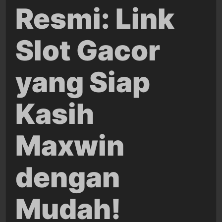
Resmi: Link
Slot Gacor
yang Siap
Kasih
Maxwin
dengan
Mudah!